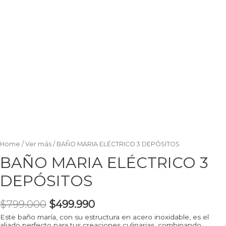
Home
/
Ver más
/ BAÑO MARIA ELÉCTRICO 3 DEPÓSITOS
BAÑO MARIA ELÉCTRICO 3
DEPÓSITOS
$
799.000
$
499.990
Este baño maría, con su estructura en acero inoxidable, es el
aliado perfecto para tus creaciones culinarias, combinando