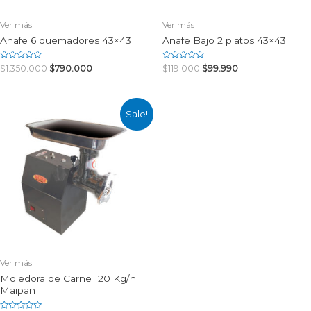
Ver más
Ver más
Anafe 6 quemadores 43×43
Anafe Bajo 2 platos 43×43
Rated
Rated
$
1.350.000
$
790.000
$
119.000
$
99.990
0
0
out
out
of
of
5
5
Sale!
Ver más
Moledora de Carne 120 Kg/h
Maipan