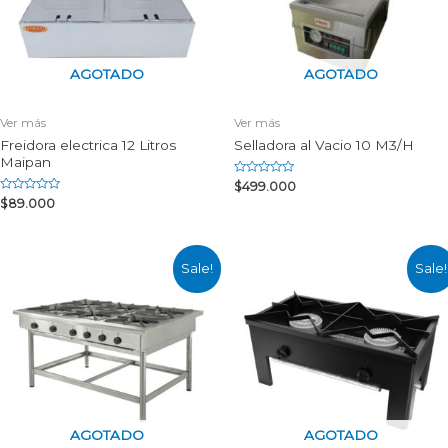
AGOTADO
AGOTADO
Ver más
Ver más
Freidora electrica 12 Litros
Selladora al Vacio 10 M3/H
Maipan
Rated
$
499.000
0
Rated
$
89.000
out
0
of
out
5
of
5
Sale!
Sale!
AGOTADO
AGOTADO