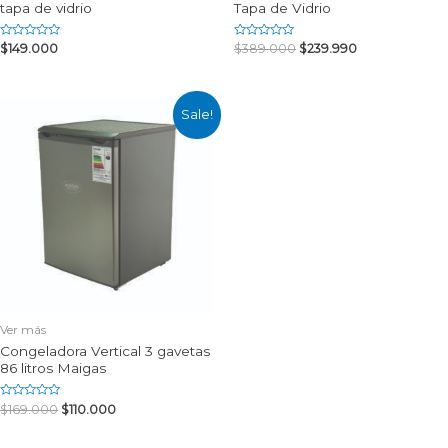
tapa de vidrio
Tapa de Vidrio
Rated
Rated
$
149.000
$
389.000
$
239.990
0
0
out
out
of
of
5
5
Sale!
Ver más
Congeladora Vertical 3 gavetas
86 litros Maigas
Rated
$
169.000
$
110.000
0
out
of