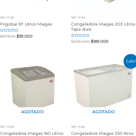
Ver más
Ver más
Frigobar 67 Litros Maigas
Congeladora Maigas 203 Litros
Tapa dura
Rated
$
97.900
$
59.000
0
Rated
$
209.000
$
169.000
out
0
of
out
5
of
5
Sale!
AGOTADO
AGOTADO
Ver más
Ver más
Congeladora Maigas 160 Litros
Congeladora Maigas 330 litros