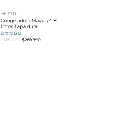
Ver más
Congeladora Maigas 418
Litros Tapa dura
Rated
$
369.000
$
269.990
0
out
of
5