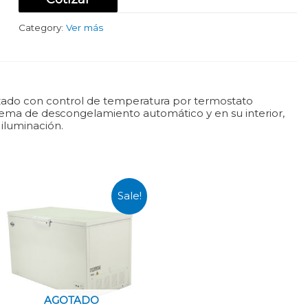
1.5
Metros
Category:
Ver más
-
520
Litros
quantity
forzado con control de temperatura por termostato
istema de descongelamiento automático y en su interior,
 iluminación.
Sale!
AGOTADO