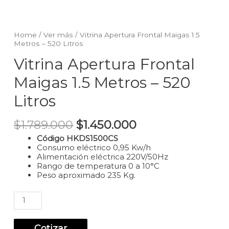
Home
/
Ver más
/ Vitrina Apertura Frontal Maigas 1.5
Metros – 520 Litros
Vitrina Apertura Frontal
Maigas 1.5 Metros – 520
Litros
$
1.789.000
$
1.450.000
Código HKDS1500CS
Consumo eléctrico 0,95 Kw/h
Alimentación eléctrica 220V/50Hz
Rango de temperatura 0 a 10°C
Peso aproximado 235 Kg.
Vitrina
Apertura
Frontal
Maigas
Cotizar