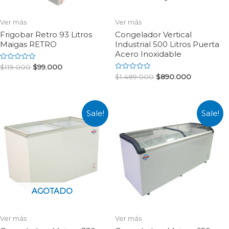
Ver más
Ver más
Frigobar Retro 93 Litros
Congelador Vertical
Maigas RETRO
Industrial 500 Litros Puerta
Acero Inoxidable
Rated
$
119.000
$
99.000
0
Rated
$
1.489.000
$
890.000
out
0
of
out
5
of
5
Sale!
Sale!
AGOTADO
Ver más
Ver más