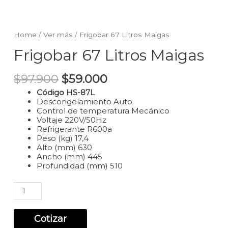
Home
/
Ver más
/ Frigobar 67 Litros Maigas
Frigobar 67 Litros Maigas
$
97.900
$
59.000
Código HS-87L
Descongelamiento Auto.
Control de temperatura Mecánico
Voltaje 220V/50Hz
Refrigerante R600a
Peso (kg) 17,4
Alto (mm) 630
Ancho (mm) 445
Profundidad (mm) 510
Frigobar
67
Litros
Maigas
Cotizar
quantity