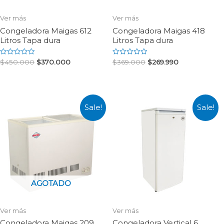
Ver más
Ver más
Congeladora Maigas 612
Congeladora Maigas 418
Litros Tapa dura
Litros Tapa dura
Rated
Rated
$
450.000
$
370.000
$
369.000
$
269.990
0
0
out
out
of
of
5
5
Sale!
Sale!
AGOTADO
Ver más
Ver más
Congeladora Maigas 209
Congeladora Vertical 6