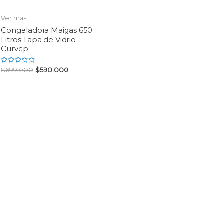
Ver más
Congeladora Maigas 650
Litros Tapa de Vidrio
Curvop
Rated
$
699.000
$
590.000
0
out
of
5