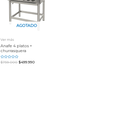
AGOTADO
Ver más
Anafe 4 platos +
churrasquera
Rated
$
759.000
$
499.990
0
out
of
5