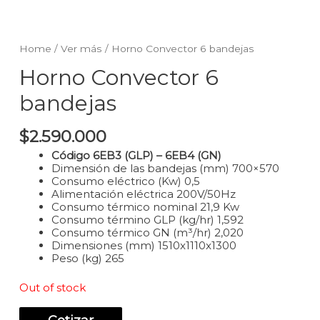
Home
/
Ver más
/ Horno Convector 6 bandejas
Horno Convector 6
bandejas
$
2.590.000
Código 6EB3 (GLP) – 6EB4 (GN)
Dimensión de las bandejas (mm) 700×570
Consumo eléctrico (Kw) 0,5
Alimentación eléctrica 200V/50Hz
Consumo térmico nominal 21,9 Kw
Consumo término GLP (kg/hr) 1,592
Consumo térmico GN (m³/hr) 2,020
Dimensiones (mm) 1510x1110x1300
Peso (kg) 265
Out of stock