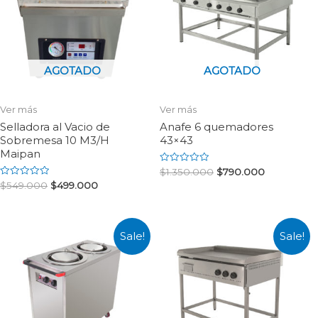
AGOTADO
AGOTADO
Ver más
Ver más
Selladora al Vacio de
Anafe 6 quemadores
Sobremesa 10 M3/H
43×43
Maipan
Rated
$
1.350.000
$
790.000
0
Rated
$
549.000
$
499.000
out
0
of
out
5
of
5
Sale!
Sale!