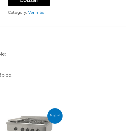
Cotizar
Category:
Ver más
le:
.
pido.
Sale!