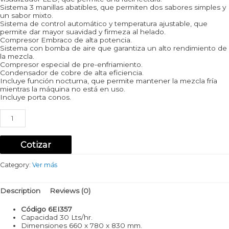
Sistema 3 manillas abatibles, que permiten dos sabores simples y
un sabor mixto.
Sistema de control automático y temperatura ajustable, que
permite dar mayor suavidad y firmeza al helado.
Compresor Embraco de alta potencia.
Sistema con bomba de aire que garantiza un alto rendimiento de
la mezcla.
Compresor especial de pre-enfriamiento.
Condensador de cobre de alta eficiencia.
Incluye función nocturna, que permite mantener la mezcla fría
mientras la máquina no está en uso.
Incluye porta conos.
Máquina
de
Helado
Soft
Cotizar
30
lts./HR
Sobremesa
Category:
Ver más
660
x
780
Description
Reviews (0)
x
830
Código 6EI357
mm.
Capacidad 30 Lts/hr.
quantity
Dimensiones 660 x 780 x 830 mm.