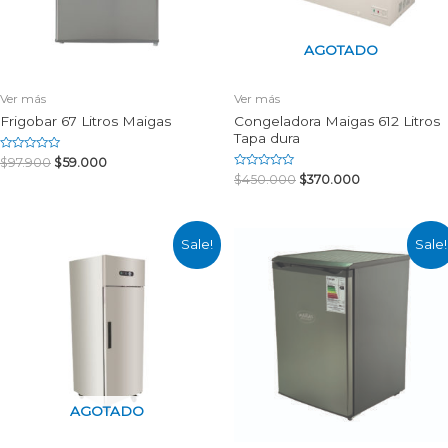
AGOTADO
Ver más
Ver más
Frigobar 67 Litros Maigas
Congeladora Maigas 612 Litros
Tapa dura
Rated
$
97.900
$
59.000
0
Rated
$
450.000
$
370.000
out
0
of
out
5
of
5
Sale!
Sale!
AGOTADO