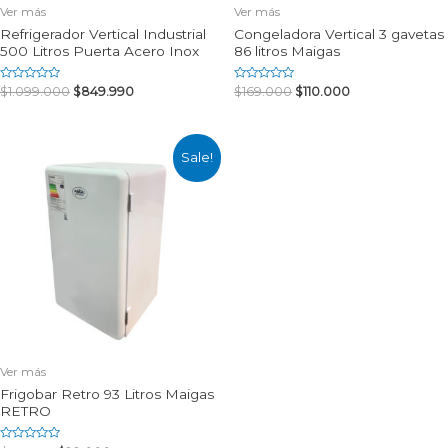
Ver más
Ver más
Refrigerador Vertical Industrial
Congeladora Vertical 3 gavetas
500 Litros Puerta Acero Inox
86 litros Maigas
Rated
Rated
$
1.099.000
$
849.990
$
169.000
$
110.000
0
0
out
out
of
of
5
5
Sale!
Ver más
Frigobar Retro 93 Litros Maigas
RETRO