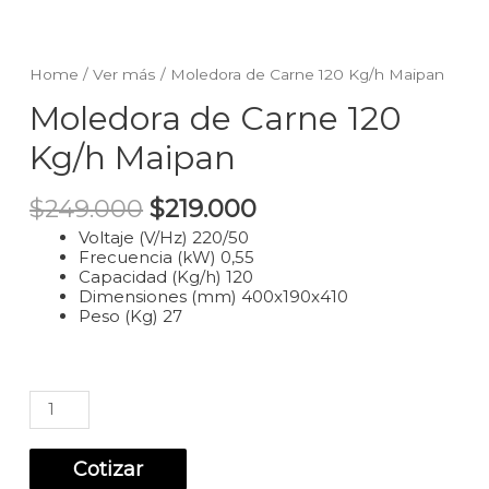
Home
/
Ver más
/ Moledora de Carne 120 Kg/h Maipan
Moledora de Carne 120
Kg/h Maipan
$
249.000
$
219.000
Voltaje (V/Hz) 220/50
Frecuencia (kW) 0,55
Capacidad (Kg/h) 120
Dimensiones (mm) 400x190x410
Peso (Kg) 27
Moledora
de
Carne
120
Cotizar
Kg/h