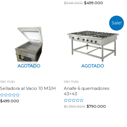
0
Rated
$
549.000
$
499.000
out
0
of
out
5
of
5
Sale!
AGOTADO
AGOTADO
Ver más
Ver más
Selladora al Vacio 10 M3/H
Anafe 6 quemadores
43×43
Rated
$
499.000
0
Rated
$
1.350.000
$
790.000
out
0
of
out
5
of
5