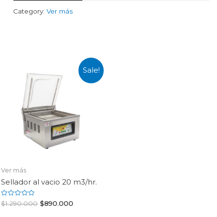
Maipan
Category:
Ver más
quantity
Sale!
Ver más
Sellador al vacio 20 m3/hr.
Rated
$
1.290.000
$
890.000
0
out