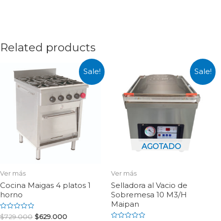
Related products
Sale!
Sale!
AGOTADO
Ver más
Ver más
Cocina Maigas 4 platos 1
Selladora al Vacio de
horno
Sobremesa 10 M3/H
Maipan
Rated
$
729.000
$
629.000