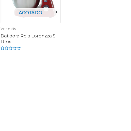
AGOTADO
Ver más
Batidora Roja Lorenzza 5
litros
Rated
0
out
of
5