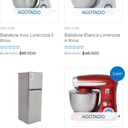
AGOTADO
AGOTADO
Ver más
Ver más
Batidora Inox Lorenzza 5
Batidora Blanca Lorenzza
litros
4 litros
Rated
Rated
$
129.000
$
99.000
$
59.000
$
46.000
0
0
out
out
of
of
5
5
Sale!
AGOTADO