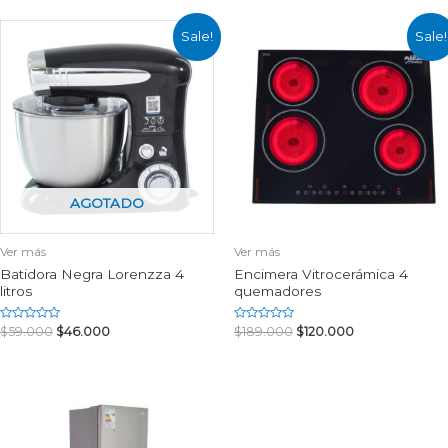
of
5
Sale!
Sale!
AGOTADO
Ver más
Ver más
Batidora Negra Lorenzza 4
Encimera Vitrocerámica 4
litros
quemadores
Rated
Rated
$
59.000
$
46.000
$
189.000
$
120.000
0
0
out
out
of
of
5
5