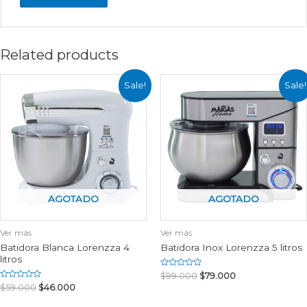
Related products
Sale!
Sale!
AGOTADO
AGOTADO
Ver más
Ver más
Batidora Blanca Lorenzza 4
Batidora Inox Lorenzza 5 litros
litros
Rated
$
99.000
$
79.000
0
Rated
$
59.000
$
46.000
out
0
of
out
5