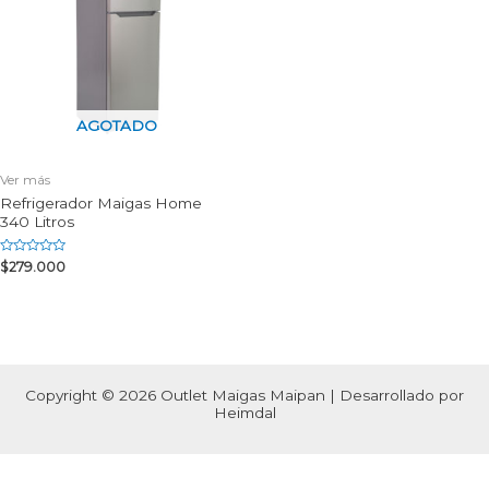
AGOTADO
Ver más
Refrigerador Maigas Home
340 Litros
Rated
$
279.000
0
out
of
5
Copyright © 2026 Outlet Maigas Maipan | Desarrollado por
Heimdal