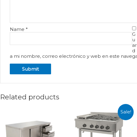
Name
*
G
u
ar
d
a mi nombre, correo electrónico y web en este naveg
Related products
Sale!