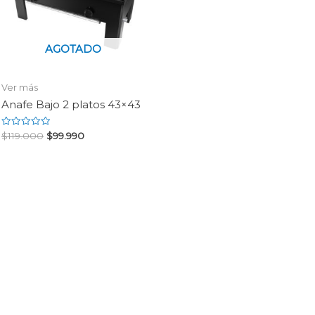
AGOTADO
Ver más
Anafe Bajo 2 platos 43×43
Rated
$
119.000
$
99.990
0
out
of
5