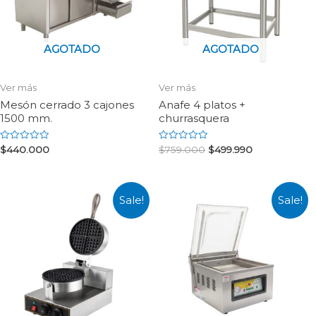
AGOTADO
AGOTADO
Ver más
Ver más
Mesón cerrado 3 cajones
Anafe 4 platos +
1500 mm.
churrasquera
Rated
Rated
$
440.000
$
759.000
$
499.990
0
0
out
out
of
of
5
5
Sale!
Sale!