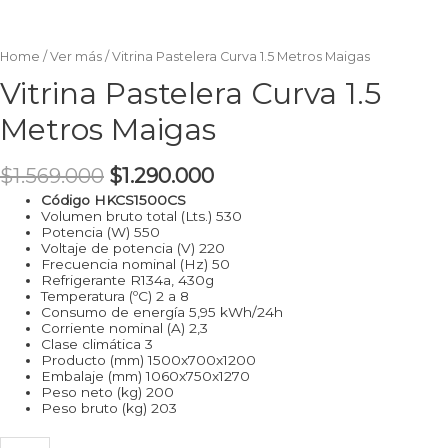
Home
/
Ver más
/ Vitrina Pastelera Curva 1.5 Metros Maigas
Vitrina Pastelera Curva 1.5
Metros Maigas
$
1.569.000
$
1.290.000
Código HKCS1500CS
Volumen bruto total (Lts.) 530
Potencia (W) 550
Voltaje de potencia (V) 220
Frecuencia nominal (Hz) 50
Refrigerante R134a, 430g
Temperatura (ºC) 2 a 8
Consumo de energía 5,95 kWh/24h
Corriente nominal (A) 2,3
Clase climática 3
Producto (mm) 1500x700x1200
Embalaje (mm) 1060x750x1270
Peso neto (kg) 200
Peso bruto (kg) 203
Vitrina