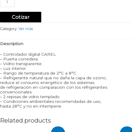
Pastelera
Curva
1.5
Cotizar
Metros
Maigas
quantity
Category:
Ver más
Description
– Controlador digital CAREL.
– Puerta corredera.
– Vidrio transparente.
– Luz interior.
– Rango de temperatura de 2°C a 8°C
– Refrigerante natural que no daña la capa de ozono,
reduce el consumo energético de los sistemas
de refrigeración en comparación con los refrigerantes
convencionales.
– 2 repisas de vidrio templado.
– Condiciones ambientales recomendadas de uso,
hasta 28°C y no en intemperie.
Related products