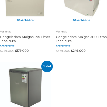
AGOTADO
AGOTADO
Ver más
Ver más
Congeladora Maigas 295 Litros
Congeladora Maigas 380 Litros
Tapa dura
Tapa dura
Rated
Rated
$
279.000
$
179.000
$
379.000
$
249.000
0
0
out
out
of
of
5
5
Sale!