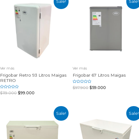
Sale!
Sale!
Ver más
Ver más
Frigobar Retro 93 Litros Maigas
Frigobar 67 Litros Maigas
RETRO
Rated
$
97.900
$
59.000
0
Rated
$
119.000
$
99.000
out
0
of
out
5
of
5
Sale!
Sale!