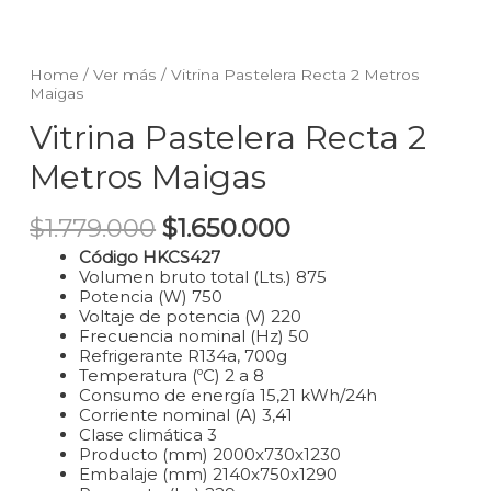
Home
/
Ver más
/ Vitrina Pastelera Recta 2 Metros
Maigas
Vitrina Pastelera Recta 2
Metros Maigas
$
1.779.000
$
1.650.000
Código HKCS427
Volumen bruto total (Lts.) 875
Potencia (W) 750
Voltaje de potencia (V) 220
Frecuencia nominal (Hz) 50
Refrigerante R134a, 700g
Temperatura (ºC) 2 a 8
Consumo de energía 15,21 kWh/24h
Corriente nominal (A) 3,41
Clase climática 3
Producto (mm) 2000x730x1230
Embalaje (mm) 2140x750x1290