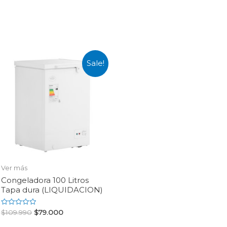
Sale!
Ver más
Congeladora 100 Litros
Tapa dura (LIQUIDACION)
Rated
$
109.990
$
79.000
0
out