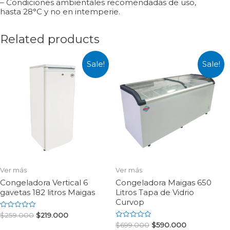
– Condiciones ambientales recomendadas de uso,
hasta 28°C y no en intemperie.
Related products
Sale!
Sale!
Ver más
Ver más
Congeladora Vertical 6
Congeladora Maigas 650
gavetas 182 litros Maigas
Litros Tapa de Vidrio
Curvop
Rated
$
259.000
$
219.000
0
Rated
$
699.000
$
590.000
out
0