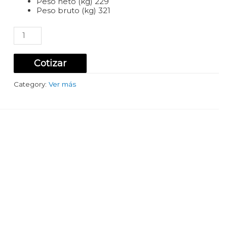
Peso neto (kg) 229
Peso bruto (kg) 321
Vitrina
Pastelera
Recta
2
Cotizar
Metros
Maigas
Category:
Ver más
quantity