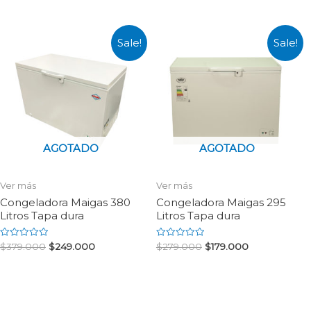
of
out
5
of
5
Sale!
Sale!
AGOTADO
AGOTADO
Ver más
Ver más
Congeladora Maigas 380
Congeladora Maigas 295
Litros Tapa dura
Litros Tapa dura
Rated
Rated
$
379.000
$
249.000
$
279.000
$
179.000
0
0
out
out
of
of
5
5