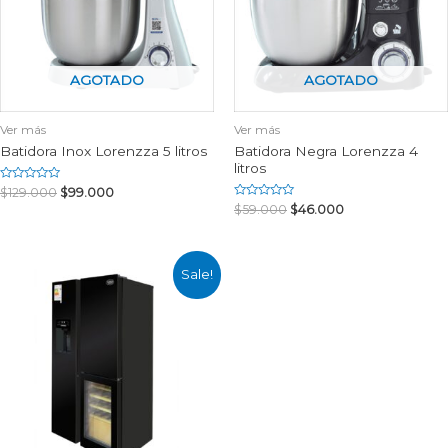
AGOTADO
AGOTADO
Ver más
Ver más
Batidora Inox Lorenzza 5 litros
Batidora Negra Lorenzza 4
litros
Rated
$
129.000
$
99.000
0
Rated
$
59.000
$
46.000
out
0
of
out
5
of
5
Sale!