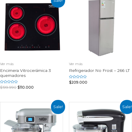
Sale!
Ver más
Ver más
Encimera Vitrocerámica 3
Refrigerador No Frost – 266 LT
quemadores
Rated
$
209.000
0
Rated
$
199.990
$
110.000
out
0
of
out
5
of
5
Sale!
Sale!