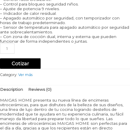
– Control para bloqueo seguridad niños.
– Ajuste de potencia 9 niveles.
– Indicador de calor residual.
– Apagado automático por seguridad, con temporizador con
horas de trabajo predeterminado.
– Sensor de temperatura para apagado automático por seguridad
ante sobrecalentamientos.
– Con zona de cocción dual, interna y externa que pueden
funcionar de forma independientes o juntas.
Encimera
Vitrocerámica
5
quemadores
Cotizar
quantity
Category:
Ver más
Description
Reviews (0)
MAIGAS HOME presenta su nueva línea de encimeras
vitrocerámicas, para que disfrutes de la belleza de sus diseños,
una línea de lujo dentro de tu cocina logrando destellos de
modernidad que te ayudara en tu experiencia culinaria, su fácil
manejo da libertad para preparar todo lo que sueñes. Las
encimeras de vitrocerámicas MAIGAS HOME son perfectas para
el día a día, gracias a que los recipientes están en directo