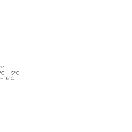
8°C
°C ~ -5°C
 ~ 16°C