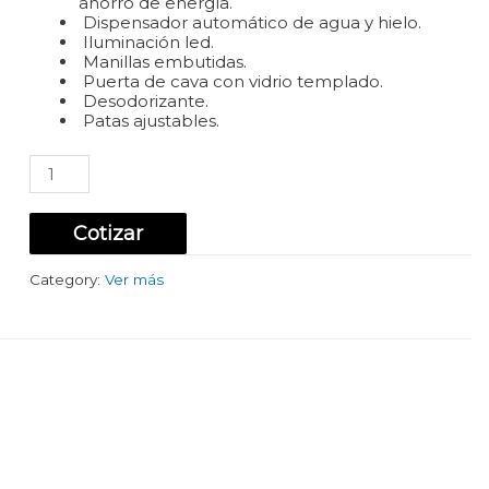
ahorro de energía.
Dispensador automático de agua y hielo.
Iluminación led.
Manillas embutidas.
Puerta de cava con vidrio templado.
Desodorizante.
Patas ajustables.
REFRIGERADOR
SIDE
BY
SIDE
Cotizar
/
CAVA
Category:
Ver más
514
Lts.
NEGRO
quantity