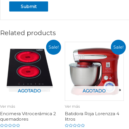
Related products
Sale!
Sale!
AGOTADO
AGOTADO
Ver más
Ver más
Encimera Vitrocerámica 2
Batidora Roja Lorenzza 4
quemadores
litros