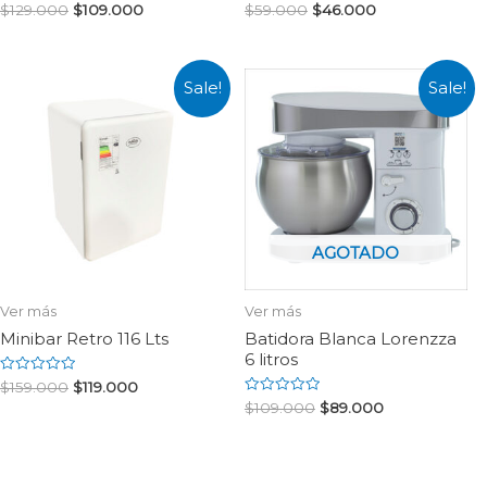
Rated
Rated
$
129.000
$
109.000
$
59.000
$
46.000
0
0
out
out
of
of
5
5
Sale!
Sale!
AGOTADO
Ver más
Ver más
Minibar Retro 116 Lts
Batidora Blanca Lorenzza
6 litros
Rated
$
159.000
$
119.000
0
Rated
$
109.000
$
89.000
out
0
of
out
5
of
5